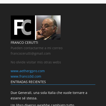
FRANCO CERUTTI
Pueden contactarme a mi correo
francocerutti@gmail.com
No olvide visitar mis otras webs
www.aethergpro.com
www.franco3d.com
ENTRADAS RECIENTES
Due Generali, una sola Italia che vuole tornare a
essere sé stessa.
Un libro diverso avrebbe cambiato tutto.