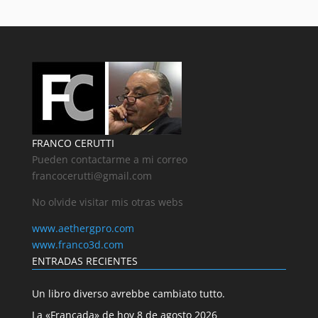
FRANCO CERUTTI
Pueden contactarme a mi correo
francocerutti@gmail.com
No olvide visitar mis otras webs
www.aethergpro.com
www.franco3d.com
ENTRADAS RECIENTES
Un libro diverso avrebbe cambiato tutto.
La «Francada» de hoy 8 de agosto 2026