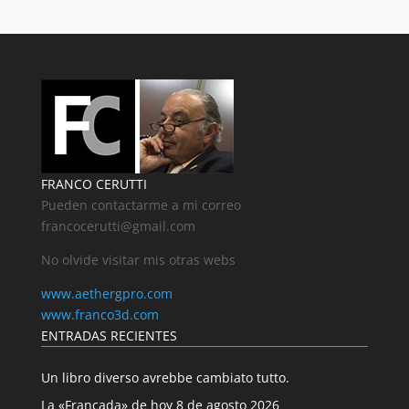
FRANCO CERUTTI
Pueden contactarme a mi correo
francocerutti@gmail.com
No olvide visitar mis otras webs
www.aethergpro.com
www.franco3d.com
ENTRADAS RECIENTES
Un libro diverso avrebbe cambiato tutto.
La «Francada» de hoy 8 de agosto 2026