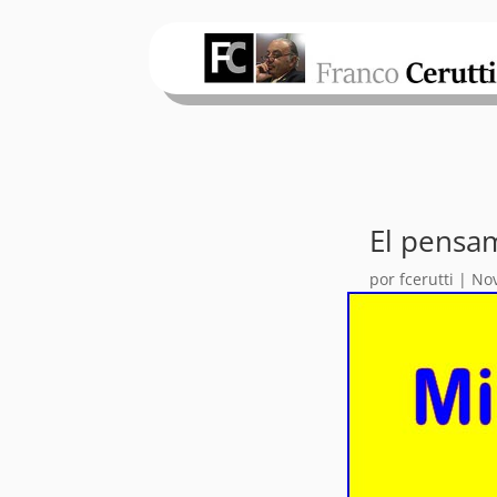
El pensa
por
fcerutti
|
Nov