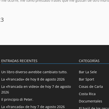
e me ocurre, me tomo prestado frases que me gustan de otro muro
23
ENTRADAS RECIENTES
CATEGORÍAS
Un libro diverso avrebbe cambiato tutto.
Bar La Sele
La «Francada» de hoy 8 de agosto 2026
Bar Sport
La «Francada en video» de hoy 7 de agosto
Cosas de Carla
2026
Costa Rica
Il principio di Peter.
Documentales
La «Francada» de hoy 7 de agosto 2026
El baúl de los rec