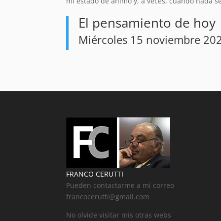
mi estado de ánimo y, a veces, cuando nada s
El pensamiento de hoy
Miércoles 15 noviembre 20
FRANCO CERUTTI
Pueden contactarme a mi correo
francocerutti@gmail.com
No olvide visitar mis otras webs