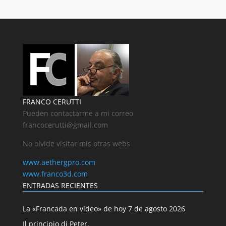
FRANCO CERUTTI
Pueden contactarme a mi correo
francocerutti@gmail.com
No olvide visitar mis otras webs
www.aethergpro.com
www.franco3d.com
ENTRADAS RECIENTES
La «Francada en video» de hoy 7 de agosto 2026
Il principio di Peter.