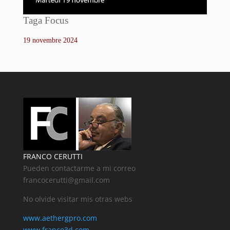
Taga Focus
19 novembre 2024
FRANCO CERUTTI
Pueden contactarme a mi correo
francocerutti@gmail.com
No olvide visitar mis otras webs
www.aethergpro.com
www.franco3d.com