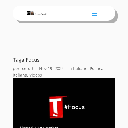
Taga Focus
por
fcerutti
|
Nov 19, 2024
|
In Italiano
,
Politica
italiana
,
Videos