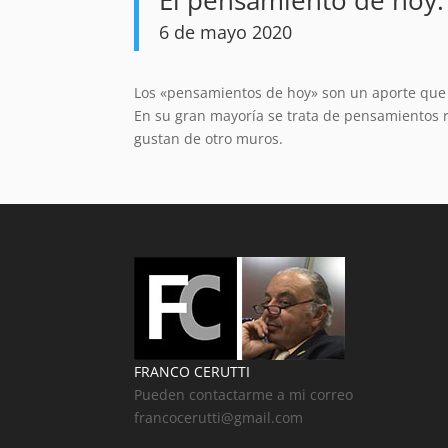
6 de mayo 2020
Los «pensamientos de hoy» son un aporte que 
En su gran mayoría se trata de pensamientos 
gustan de otro muros.
FRANCO CERUTTI
Pueden contactarme a mi correo
francocerutti@gmail.com