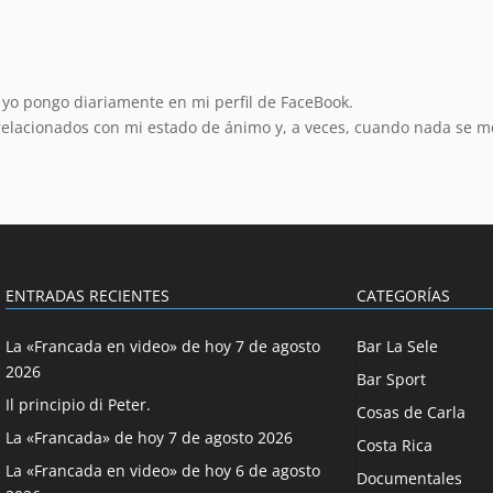
yo pongo diariamente en mi perfil de FaceBook.
relacionados con mi estado de ánimo y, a veces, cuando nada se 
ENTRADAS RECIENTES
CATEGORÍAS
La «Francada en video» de hoy 7 de agosto
Bar La Sele
2026
Bar Sport
Il principio di Peter.
Cosas de Carla
La «Francada» de hoy 7 de agosto 2026
Costa Rica
La «Francada en video» de hoy 6 de agosto
Documentales