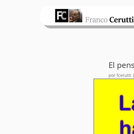
El pen
por
fcerutti