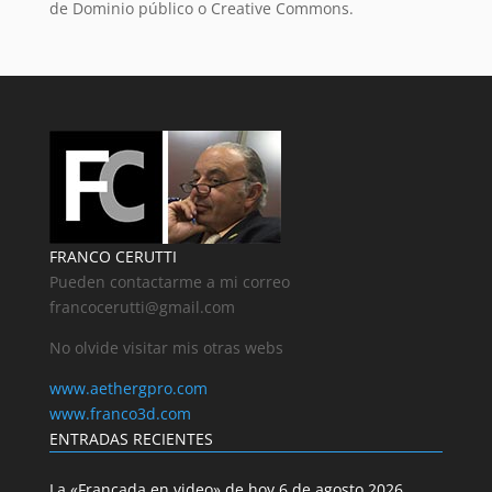
de Dominio público o Creative Commons.
FRANCO CERUTTI
Pueden contactarme a mi correo
francocerutti@gmail.com
No olvide visitar mis otras webs
www.aethergpro.com
www.franco3d.com
ENTRADAS RECIENTES
La «Francada en video» de hoy 6 de agosto 2026