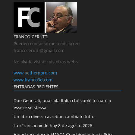
FRANCO CERUTTI
Pueden contactarme a mi correo
francocerutti@gmail.com
No olvide visitar mis otras webs
www.aethergpro.com
www.franco3d.com
ENTRADAS RECIENTES
Due Generali, una sola Italia che vuole tornare a
essere sé stessa.
Un libro diverso avrebbe cambiato tutto.
La «Francada» de hoy 8 de agosto 2026
Hiperlapse desde MAYCA Guachipelín hacia Price