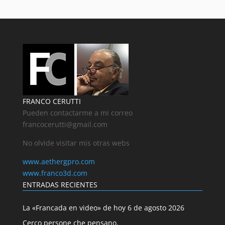
FRANCO CERUTTI
Pueden contactarme a mi correo
francocerutti@gmail.com
No olvide visitar mis otras webs
www.aethergpro.com
www.franco3d.com
ENTRADAS RECIENTES
La «Francada en video» de hoy 6 de agosto 2026
Cerco persone che pensano.