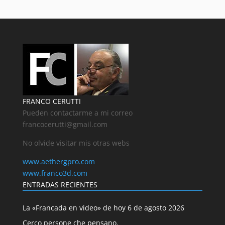
FRANCO CERUTTI
Pueden contactarme a mi correo
francocerutti@gmail.com
No olvide visitar mis otras webs
www.aethergpro.com
www.franco3d.com
ENTRADAS RECIENTES
La «Francada en video» de hoy 6 de agosto 2026
Cerco persone che pensano.