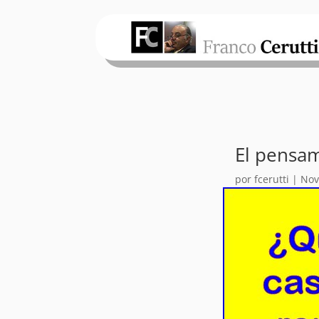
El pensa
por
fcerutti
|
Nov