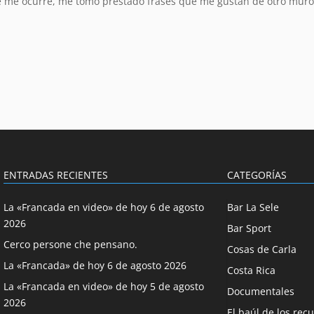
e me ocurre, me tomo prestado frases que me gustan de otro muro
ENTRADAS RECIENTES
CATEGORÍAS
La «Francada en video» de hoy 6 de agosto
Bar La Sele
2026
Bar Sport
Cerco persone che pensano.
Cosas de Carla
La «Francada» de hoy 6 de agosto 2026
Costa Rica
La «Francada en video» de hoy 5 de agosto
Documentales
2026
El baúl de los rec