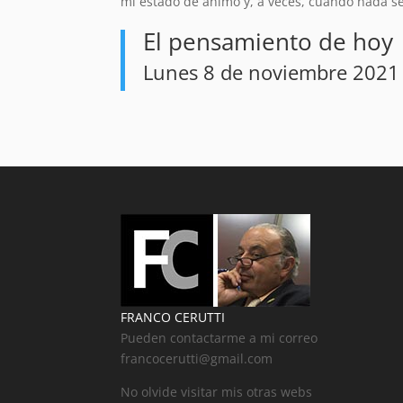
mi estado de ánimo y, a veces, cuando nada s
El pensamiento de hoy
Lunes 8 de noviembre 2021
FRANCO CERUTTI
Pueden contactarme a mi correo
francocerutti@gmail.com
No olvide visitar mis otras webs