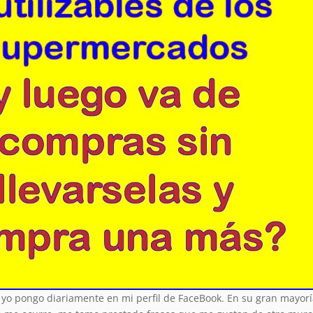
yo pongo diariamente en mi perfil de FaceBook. En su gran mayorí