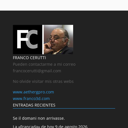
FRANCO CERUTTI
Pueden contactarme a mi correo
francocerutti@gmail.com
No olvide visitar mis otras webs
www.aethergpro.com
www.franco3d.com
ENTRADAS RECIENTES
Se il domani non arrivasse.
La «Francada» de hoy 9 de agosto 2026