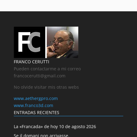
FRANCO CERUTTI
Pueden contactarme a mi correo
francocerutti@gmail.com
No olvide visitar mis otras webs
www.aethergpro.com
www.franco3d.com
ENTRADAS RECIENTES
La «Francada» de hoy 10 de agosto 2026
Se il domani non arrivasse.